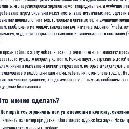
омнить, что передозировка экранов может навредить нам, а особенно на
ребывание перед экранами может иметь такие негативные последствия д
еумение правильно питаться, головные и спинные боли, ухудшение зрени
ном, проблемы с моторикой, нарушения когнитивного развития (учеба, реч
нимания, ухудшение социальных навыков и эмоционального состояния (д
д.
о время войны к этому добавляется еще одно негативное явление: прос
есоответствующего возрасту контента. Рекомендуется ограждать детей о
аложниками и вызванным войной разрушением, которые циркулируют в н
толкнувшись с подобными картинами, забыть их потом очень трудно. На
сихологическое давление, а ведь именно сейчас нам так необходимо все
щущение безопасности.
Что можно сделать?
Постарайтесь ограничить доступ к новостям и контенту, связанн
включать телевизор при детях любого возраста, даже без звука. Не смот
видеоролики на своем телефоне.