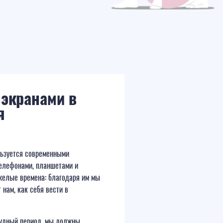
 экранами в
я
льзуется современными
телефонами, планшетами и
яжелые времена: благодаря им мы
 нам, как себя вести в
трудный период, мы должны