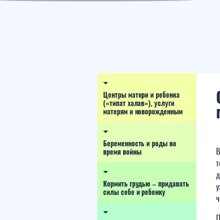
Центры матери и ребенка
(«типат халав»), услуги
матерям и новорожденным
Беременность и роды во
В
время войны
т
д
Кормить грудью – придавать
у
силы себе и ребенку
ч
П