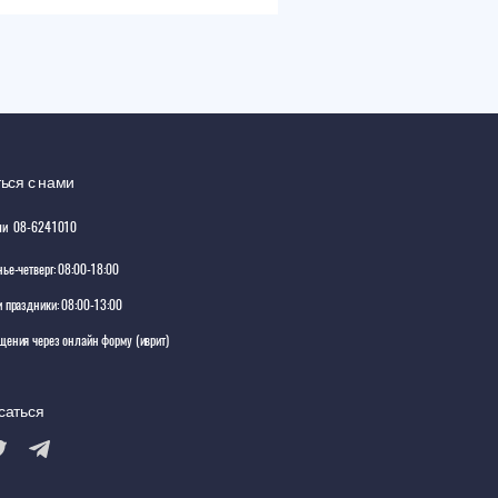
ься с нами
ли
08-6241010
ье-четверг: 08:00-18:00
 праздники: 08:00-13:00
щения через онлайн форму
(иврит)
саться