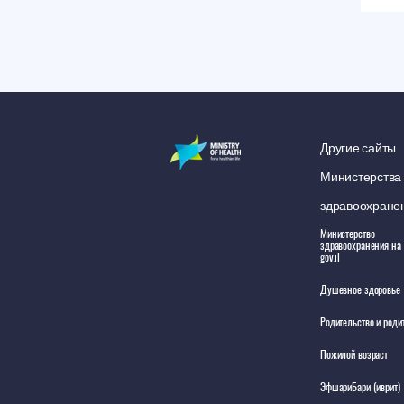
Другие сайты
Министерства
здравоохране
Министерство
здравоохранения на 
gov.il
Душевное здоровье
Родительство и роди
Пожилой возраст
ЭфшариБари (иврит)