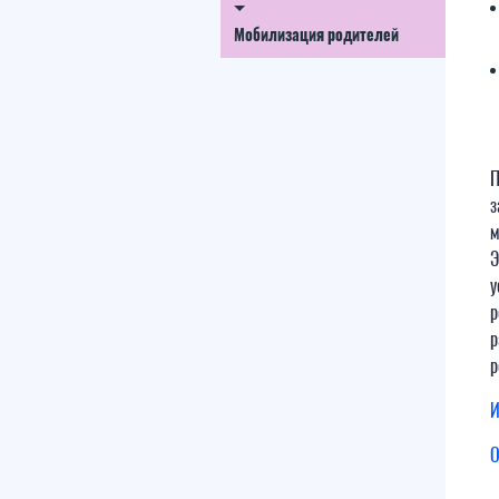
Мобилизация родителей
П
з
м
Э
у
р
р
р
И
О