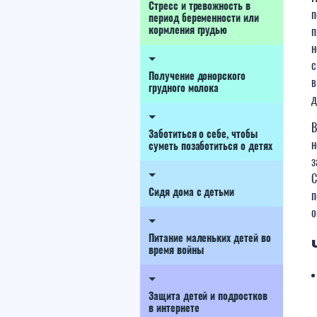
Стресс и тревожность в
п
период беременности или
кормления грудью
п
н
с
Получение донорского
в
грудного молока
В
Заботиться о себе, чтобы
н
суметь позаботиться о детях
з
С
Сидя дома с детьми
п
о
Питание маленьких детей во
время войны
Защита детей и подростков
в интернете