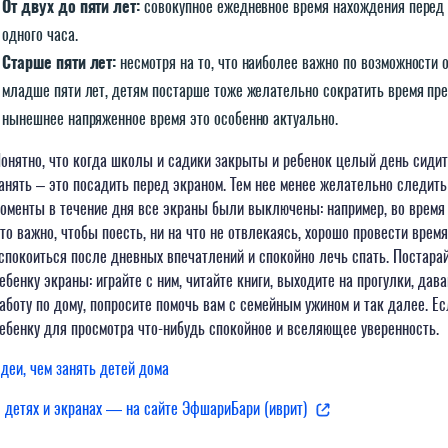
От двух до пяти лет:
совокупное ежедневное время нахождения перед
одного часа.
Старше пяти лет:
несмотря на то, что наиболее важно по возможности 
младше пяти лет, детям постарше тоже желательно сократить время пр
нынешнее напряженное время это особенно актуально.
онятно, что когда школы и садики закрыты и ребенок целый день сидит
анять – это посадить перед экраном. Тем нее менее желательно следить
оменты в течение дня все экраны были выключены: например, во время
то важно, чтобы поесть, ни на что не отвлекаясь, хорошо провести время
спокоиться после дневных впечатлений и спокойно лечь спать. Постара
ебенку экраны: играйте с ним, читайте книги, выходите на прогулки, да
аботу по дому, попросите помочь вам с семейным ужином и так далее. Ес
ебенку для просмотра что-нибудь спокойное и вселяющее уверенность.
деи, чем занять детей дома
 детях и экранах — на сайте ЭфшариБари (иврит)