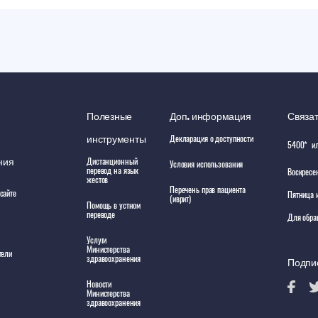
Полезные
Доп. информация
Связат
инструменты
Декларация о доступности
5400*
и
ния
Дистанционный
Условия использования
перевод на язык
Воскресен
жестов
Перечень прав пациента
сайте
Пятница и
(иврит)
Помощь в устном
переводе
Для обра
Услуги
Министерства
тели
здравоохранения
Подпи
Новости
Министерства
здравоохранения